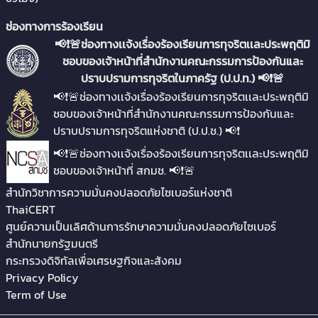
ความเสี่ยงด้านการรักษาความมั่นคงปลอดภัย
ไซเบอร์ และการตรวจสอบด้านความมั่นคง
ช่องทางการร้องเรียน
ปลอดภัยไซเบอร์ สําหรับหน่วยงานโครงสร้าง
📢❗🚨ช่องทางเเจ้งเรื่องร้องเรียนการทุจริตเเละประพฤติมิ
พื้นฐานสําคัญทางสารสนเทศ
ชอบของเจ้าหน้าที่สำนักงานคณะกรรมการป้องกันและ
ปราบปรามการทุจริตในภาครัฐ (ป.ป.ท.) 📢❗🚨
คำแนะนำ เรื่อง แนวทางการดําเนินงานด้าน
📢❗🚨ช่องทางเเจ้งเรื่องร้องเรียนการทุจริตเเละประพฤติมิ
การรักษาความมั่นคงปลอดภัยไซเบอร์ สําหรับ
ชอบของเจ้าหน้าที่สำนักงานคณะกรรมการป้องกันและ
โรงพยาบาลของรัฐ พ.ศ.2567
ปราบปรามการทุจริตแห่งชาติ (ป.ป.ช.) 📢❗
คําแนะนํา เรื่อง แนวทางการปฏิบัติการเตรียม
📢❗🚨ช่องทางเเจ้งเรื่องร้องเรียนการทุจริตเเละประพฤติมิ
ความพร้อมสําหรับยุคควอนตัม Guidelines
ชอบของเจ้าหน้าที่ สกมช. 📢❗🚨
for Post–Quantum Readiness
สำนักวิชาการความมั่นคงปลอดภัยไซเบอร์แห่งชาติ
ประกาศคณะกรรมการการรักษาความมั่นคง
ThaiCERT
ปลอดภัยไซเบอร์แห่งชาติ เรื่อง มาตรฐานด้าน
ศูนย์ความเป็นเลิศด้านการรักษาความมั่นคงปลอดภัยไซเบอร์
การรักษาความมั่นคงปลอดภัยไซเบอร์ระบบ
สำนักนายกรัฐมนตรี
คลาวด์ พ.ศ. 2567
กระทรวงดิจิทัลเพื่อเศรษฐกิจและสังคม
Privacy Policy
Notification of the National Cyber
Term of Use
Security Committee Re: Cybersecurity
Standards for Cloud Systems B.E. 2567