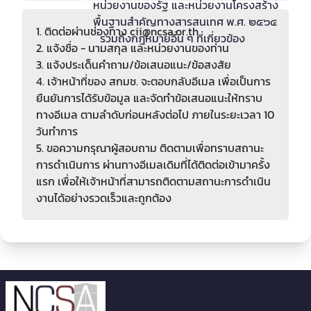
หน่วยงานของรัฐ และหน่วยงานโครงสร้าง
CYBER EXERCISE 2024)
ความมั่นคงปลอดภัยสำหรับเว็บไซต์
พื้นฐานสำคัญทางสารสนเทศ พ.ศ. ๒๕๖๔
1. ติดต่อผ่านช่องทาง
cii@ncsa.or.th
หนังสือการฝึกเพื่อทดสอบขีดความสามารถ
แนวทางการแจ้งหรือรายงานเหตุการณ์ภัย
รวมถึงกฎหมายอื่น ๆ ที่เกี่ยวข้อง
2. แจ้งชื่อ - นามสกุล และหน่วยงานของท่าน
ทางไซเบอร์ (THAILAND'S NATIONAL
คุกคามทางไซเบอร์ ตามประกาศมาตรา ๕๗
3. แจ้งประเด็นคำถาม/ข้อเสนอแนะ/ข้อสงสัย
CYBER EXERCISE 2023)
หรือ ๕๘ แห่งพระราชบัญญัติการรักษาความ
4. เจ้าหน้าที่ของ สกมช. จะตอบกลับอีเมล เพื่อเป็นการ
มั่นคงปลอดภัยไซเบอร์ พ.ศ. ๒๕๖๒
ช่องทางอิเล็กทรอนิกส์สำหรับติดต่อ
ยืนยันการได้รับข้อมูล และจัดทำข้อเสนอแนะให้ทราบ
สำนักงานคณะกรรมการการรักษาความมั่นคง
แนวทางการยกระดับ ดัชนีด้านความมั่นคง
ทางอีเมล ตามลำดับก่อนหลังต่อไป ภายในระยะเวลา 10
ปลอดภัยไซเบอร์แห่งชาติ พ.ศ. 2565
ปลอดภัยไซเบอร์ (Global Cybersecurity
วันทำการ
Index: GCI) ของสหภาพโทรคมนาคมระหว่าง
5. ขอความกรุณาผู้สอบถาม ติดตามเพื่อทราบสถานะ
เอกสารการประชุมเตรียมความพร้อมเป็น
ประเทศ (ITU) สำหรับประเทศไทย ระยะ 3 ปี
การดำเนินการ ผ่านทางอีเมลเดิมที่ได้ติดต่อเข้ามาครั้ง
หน่วยงานควบคุมหรือกำกับดูแล หน่วยงาน
(พ.ศ. 2568-2570)
แรก เพื่อให้เจ้าหน้าที่สามารถติดตามสถานะการดำเนิน
ของรัฐ และหน่วยงานโครงสร้างพื้นฐาน
งานได้อย่างรวดเร็วและถูกต้อง
สำคัญทางสารสนเทศ ตามผลการประชุม
กฎหมาย ข้อบังคับ และประกาศของสำนักงาน
กมช. ครั้งที่ 1/2564
คณะกรรมการการรักษาความมั่นคงปลอดภัย
ไซเบอร์แห่งชาติ
หนังสือการฝึกเพื่อทดสอบขีดความสามารถ
ทางไซเบอร์ (THAILAND'S NATIONAL
แนวปฏิบัติการรักษาความมั่นคงปลอดภัย
CYBER EXERCISE 2022)
เว็บไซต์ (Website Security Guideline)
(ร่าง) แผนรับมือเหตุการณ์ทางไซเบอร์
(ร่าง) แบบประเมินสถานภาพการดำเนินงาน