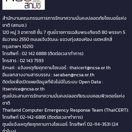
ด้านการรักษาความมั่นคงปลอดภัยไซเบอร์
ผลการศึกษา และการประเมินความพร้อมใน
สำหรับหน่วยงานควบคุมหรือกำกับดูแล
การรับมือความเสี่ยงต่อภัยคุกคามทางไซเบอร์
สํานักงานคณะกรรมการการรักษาความมั่นคงปลอดภัยไซเบอร์แห่ง
ระดับกลุ่มหน่วยงานโครงสร้างพื้นฐานสำคัญ
(ร่าง) แบบประเมินสถานภาพการดำเนินงาน
ชาติ (สกมช.)
ทางสารสนเทศ และระดับหน่วยงานของภาค
ด้านการรักษาความมั่นคงปลอดภัยไซเบอร์
120 หมู่ 3 อาคารซี ชั้น 7 ศูนย์ราชการเฉลิมพระเกียรติ 80 พรรษา 5
รัฐ
สำหรับหน่วยงานของรัฐ และหน่วยงาน
ธันวาคม 2550 ถนนแจ้งวัฒนะ แขวงทุ่งสองห้อง เขตหลักสี่
โครงสร้างพื้นฐานสำคัญทางสารสนเทศ
กรุงเทพฯ 10210
โทรศัพท์ : 02 142 6888 (ติดต่อเวลาทำการ)
(ร่าง) แผนการตรวจสอบด้านการรักษาความ
โทรสาร : 02 143 7593
มั่นคงปลอดภัยไซเบอร์
Email : แจ้งเหตุภัยคุกคามไซเบอร์ :
thaicert@ncsa.or.th
คําแนะนํา เรื่อง แนวทางพิจารณาให้ภารกิจ
อีเมลกลางงานสารบรรณ :
saraban@ncsa.or.th
หรือบริการของหน่วยงานที่อยู่ภายใต้การดูแล
ติดต่อเพื่อเปิดเผยข้อมูลที่ยังไม่มีในระบบ Open Data :
เป็นหน่วยงานโครงสร้างพื้นฐานสําคัญทาง
itservice@ncsa.or.th
สารสนเทศ
ศูนย์ประสานการรักษาความมั่นคงปลอดภัยระบบคอมพิวเตอร์แห่ง
ชาติ
คําแนะนํา เรื่อง แนวทางการแจ้งรายชื่อ
Thailand Computer Emergency Response Team (ThaiCERT):
เจ้าของกรรมสิทธิ์ ผู้ครอบครองคอมพิวเตอร์
โทรศัพท์ 02-142-6885 (ติดต่อเวลาทำการ)
และผู้ดูแลระบบคอมพิวเตอร์
ศูนย์แจ้งเหตุภัยคุกคามทางไซเบอร์: โทรศัพท์ 02-114-3531 (24
คําแนะนํา เรื่อง แนวทางปฏิบัติในการประเมิน
ชั่วโมง)