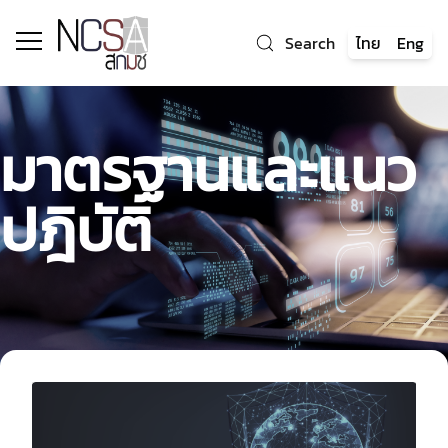
Search
ไทย
Eng
Search
มาตรฐานและแนว
Search
ปฎิบัติ
Search Related
ประกาศจัดซื้อจัดจ้าง
กิจกรรม
ประชุมลประจำปี
สกมช